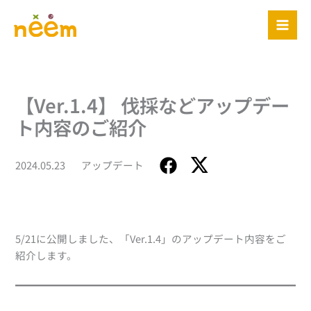
内
容
を
ス
キ
ッ
【Ver.1.4】 伐採などアップデー
プ
ト内容のご紹介
2024.05.23
アップデート
5/21に公開しました、「Ver.1.4」のアップデート内容をご
紹介します。