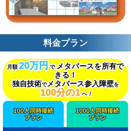
料金プラン
20万円
メタバースを所有で
月額
で
きる！
独自技術
メタバース参入障壁
で
を
100分の1
へ
！
100人同時接続
1000人同時接続
プラン
プラン