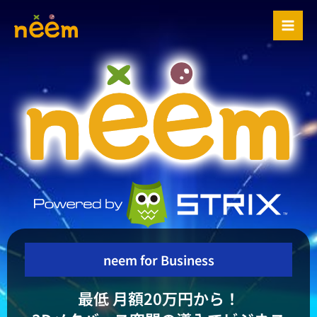
内
容
を
ス
キ
ッ
プ
neem for Business
最低 月額20万円から！