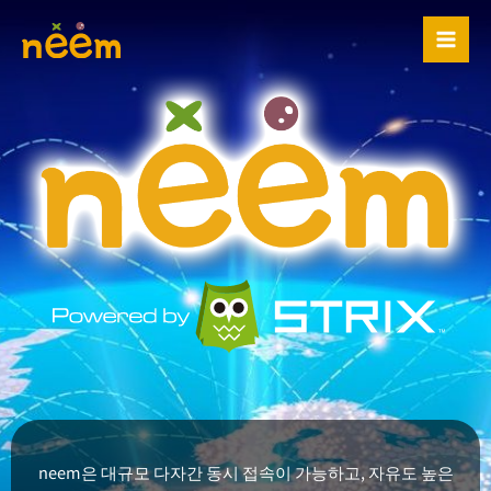
콘
텐
츠
로
건
너
뛰
기
neem은 대규모 다자간 동시 접속이 가능하고, 자유도 높은