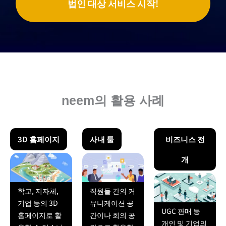
법인 대상 서비스 시작!
neem의 활용 사례
3D 홈페이지
사내 툴
비즈니스 전
개
학교, 지자체,
직원들 간의 커
기업 등의 3D
뮤니케이션 공
UGC 판매 등
홈페이지로 활
간이나 회의 공
개인 및 기업의