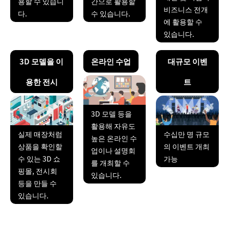
용할 수 있습니
간으로 활용할
비즈니스 전개
다.
수 있습니다.
에 활용할 수
있습니다.
3D 모델을 이
온라인 수업
대규모 이벤
용한 전시
트
3D 모델 등을
활용해 자유도
수십만 명 규모
실제 매장처럼
높은 온라인 수
의 이벤트 개최
상품을 확인할
업이나 설명회
가능
수 있는 3D 쇼
를 개최할 수
핑몰, 전시회
있습니다.
등을 만들 수
있습니다.