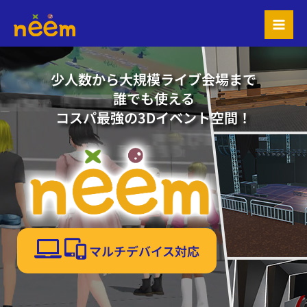
内
容
を
ス
キ
少人数から大規模ライブ会場まで
ッ
誰でも使える
プ
コスパ最強の3Dイベント空間！
マルチデバイス対応