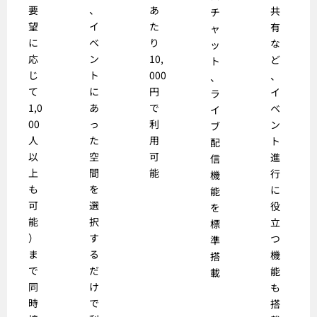
要
、
あ
共
チ
望
イ
た
有
ャ
に
ベ
り
な
ッ
応
ン
10,
ど
ト
じ
ト
000
、
、
て
に
円
イ
ラ
1,0
あ
で
ベ
イ
00
っ
利
ン
ブ
人
た
用
ト
配
以
空
可
進
信
上
間
能
行
機
も
を
に
能
可
選
役
を
能
択
立
標
）
す
つ
準
ま
る
機
搭
で
だ
能
載
同
け
も
時
で
搭