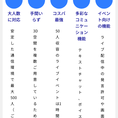
大人数
手間い
コスパ
多彩な
イベン
に対応
らず
最強
コミュ
ト向け
ニケー
の機能
安
3D
50
ション
定
空
人
ラ
機能
し
間
収
イ
た
を
容
ブ
テ
通
複
の
配
キ
信
数
ラ
信
ス
環
ご
イ
中
ト
境
用
ブ
の
チ
で
意
イ
発
ャ
最
し
ベ
言
ッ
大
て
ン
許
ト
500
い
ト
可
、
人
る
は1
や
ボ
（
た
時
画
イ
ご
め
間
面
ス