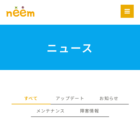
内
容
を
ス
キ
ッ
ニュース
プ
すべて
アップデート
お知らせ
メンテナンス
障害情報