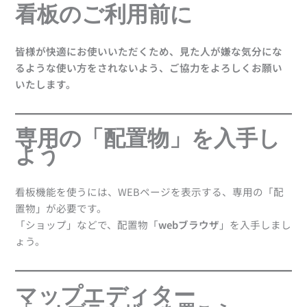
専用の「配置物」を入手しよう
看板のご利用前に
マップエディター
「webブラウザ」を置こう
「webブラウザ」に看板の設定をしよう
皆様が快適にお使いいただくため、見た人が嫌な気分にな
エリアを保存しよう
るような使い方をされないよう、ご協力をよろしくお願い
エリアに入って確認しよう
いたします。
webブラウザの置き方いろいろ
リンク先の設定もいろいろ
専用の「配置物」を入手し
よう
看板機能を使うには、WEBページを表示する、専用の「配
置物」が必要です。
「ショップ」などで、配置物「
webブラウザ
」を入手しまし
ょう。
マップエディター