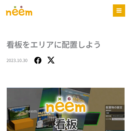
内
容
を
ス
キ
ッ
看板をエリアに配置しよう
プ
2023.10.30