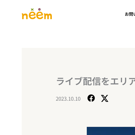
内
容
お問
を
ス
キ
ッ
プ
ライブ配信をエリ
2023.10.10