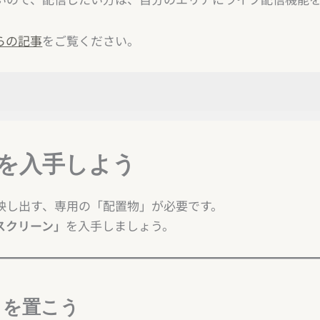
らの記事
をご覧ください。
う
を入手しよう
置こう
ライブ配信用の設定をしよう
映し出す、専用の「配置物」が必要です。
スクリーン」
を入手しましょう。
ろいろ
ー
」を置こう