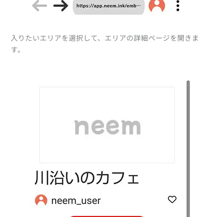
入りたいエリアを選択して、エリアの詳細ページを開きま
す。