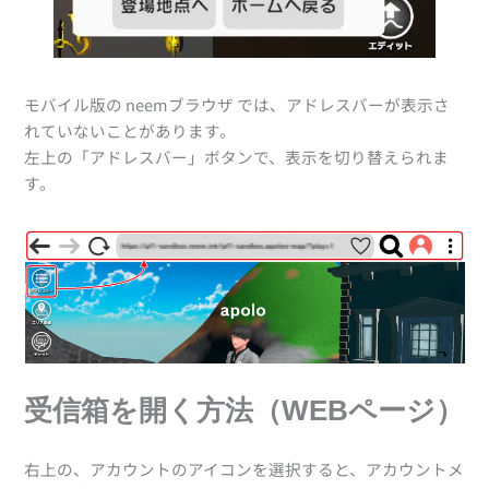
モバイル版の neemブラウザ では、アドレスバーが表示さ
れていないことがあります。
左上の「アドレスバー」ボタンで、表示を切り替えられま
す。
受信箱を開く方法（WEBページ）
右上の、アカウントのアイコンを選択すると、アカウントメ