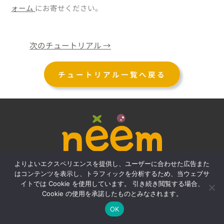
ォーム
にお寄せください。
次のチュートリアル
→
チュートリアル一覧へ戻る
よりよいエクスペリエンスを提供し、ユーザーに合わせた広告また
はコンテンツを表示し、トラフィックを分析するため、当ウェブサ
イトでは Cookie を使用しています。 引き続き閲覧する場合、
Cookie の使用を承諾したものとみなされます。
OK
お問い合わせ