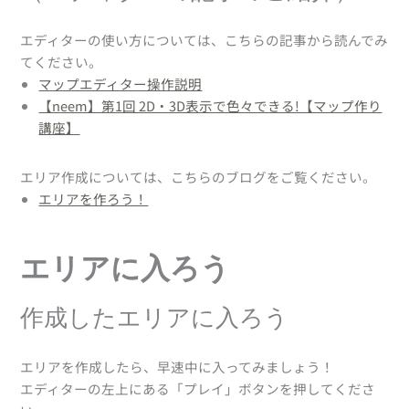
エディターの使い方については、こちらの記事から読んでみ
てください。
マップエディター操作説明
【neem】第1回 2D・3D表示で色々できる!【マップ作り
講座】
エリア作成については、こちらのブログをご覧ください。
エリアを作ろう！
エリアに入ろう
作成したエリアに入ろう
エリアを作成したら、早速中に入ってみましょう！
エディターの左上にある「プレイ」ボタンを押してくださ