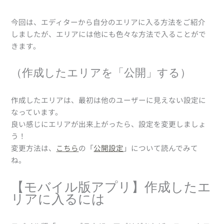
今回は、エディターから自分のエリアに入る方法をご紹介
しましたが、エリアには他にも色々な方法で入ることがで
きます。
（作成したエリアを「公開」する）
作成したエリアは、最初は他のユーザーに見えない設定に
なっています。
良い感じにエリアが出来上がったら、設定を変更しましょ
う！
変更方法は、
こちら
の「
公開設定
」について読んでみて
ね。
【モバイル版アプリ】作成したエ
リアに入るには