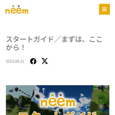
内
容
を
ス
キ
ッ
スタートガイド／まずは、ここ
プ
から！
2023.08.31