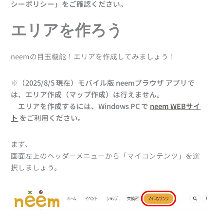
シーポリシー」をご確認ください。
エリアを作ろう
neemの目玉機能！エリアを作成してみましょう！
※（2025/8/5 現在）モバイル版 neemブラウザ アプリで
は、エリア作成（マップ作成）は行えません。
エリアを作成するには、Windows PC で
neem WEBサイ
ト
をご利用ください。
まず、
画面左上のヘッダーメニューから「マイコンテンツ」を選
択しましょう。