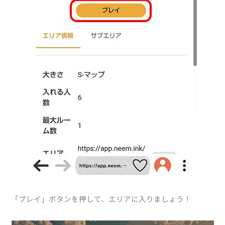
「プレイ」ボタンを押して、エリアに入りましょう！