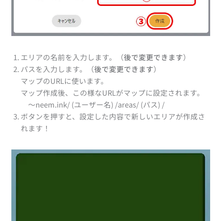
エリアの名前を入力します。（
後で変更できます
）
パスを入力します。（
後で変更できます
）
マップのURLに使います。
マップ作成後、この様なURLがマップに設定されます。
～neem.ink/ (ユーザー名) /areas/ (パス) /
ボタンを押すと、設定した内容で新しいエリアが作成さ
れます！