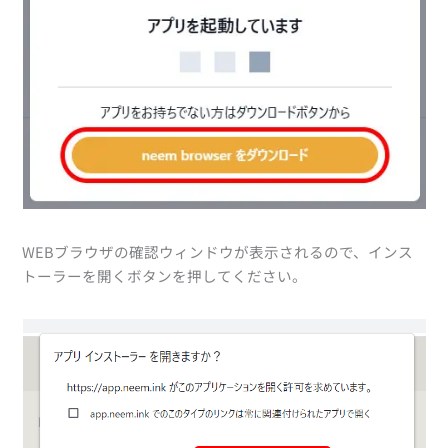
WEBブラウザの確認ウィンドウが表示されるので、インス
トーラーを開くボタンを押してください。