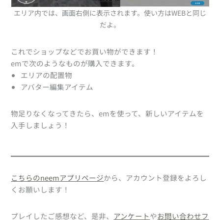
エリア内では、画面右側に表示されます。使い方はWEBと同じ
だよ。
これでショップなどでお買い物ができます！
emで次のようなものが購入できます。
エリアの配置物
アバター編集アイテム
物足りなくなってきたら、emを使って、新しいアイテムを
入手しましょう！
こちらのneemアプリページ
から、アカウント登録をよろし
くお願いします！
プレイしたご感想など、是非、
アンケート
や
お問い合わせフ