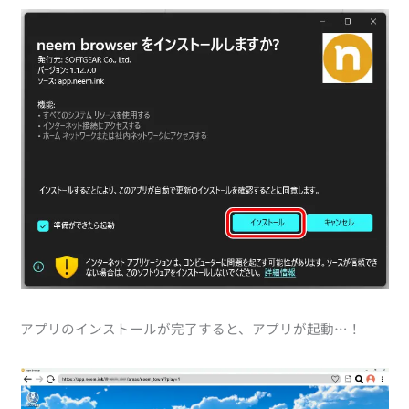
アプリのインストールが完了すると、アプリが起動…！