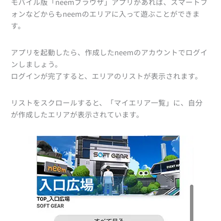
モバイル版「neemブラウザ」アプリがあれば、スマートフ
ォンなどからもneemのエリアに入って遊ぶことができま
す。
アプリを起動したら、作成したneemのアカウントでログイ
ンしましょう。
ログインが完了すると、エリアのリストが表示されます。
リストをスクロールすると、「マイエリア一覧」に、自分
が作成したエリアが表示されています。