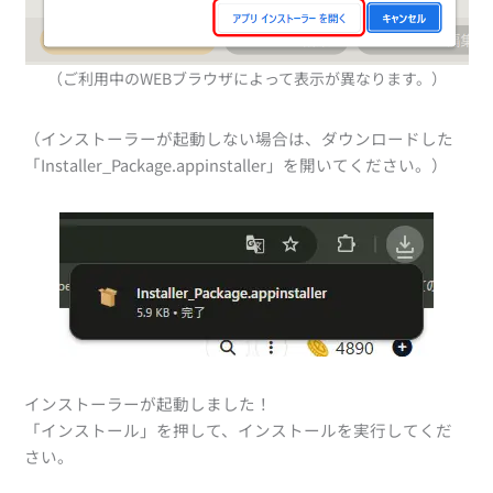
（ご利用中のWEBブラウザによって表示が異なります。）
（インストーラーが起動しない場合は、ダウンロードした
「Installer_Package.appinstaller」を開いてください。）
インストーラーが起動しました！
「インストール」を押して、インストールを実行してくだ
さい。