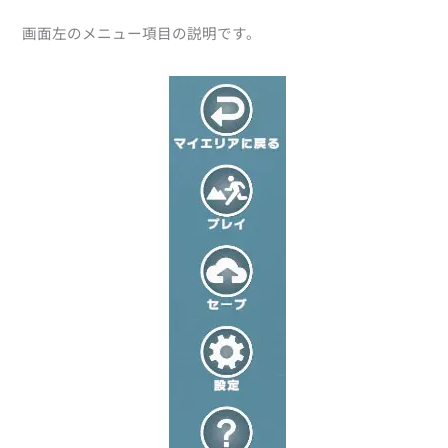
2D/3D
グラウンド
画面左のメニュー項目の説明です。
ペイント
ウォーター
配置物
ファンクション
ショップ
ブラシ
基本設定
詳細設定
ピボット
移動
回転
拡大・縮小