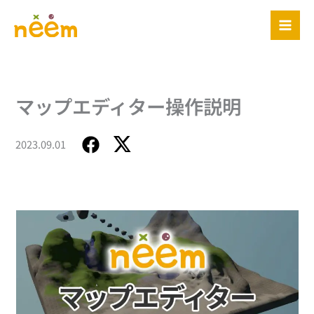
内
容
を
ス
キ
ッ
マップエディター操作説明
プ
2023.09.01