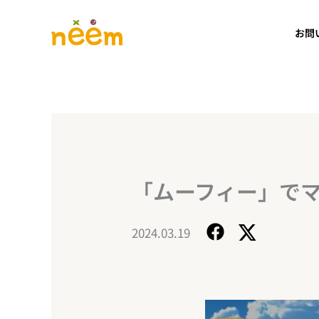
内
容
お問
を
ス
キ
ッ
プ
「ムーフィー」で
2024.03.19