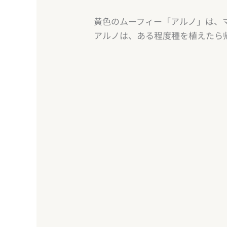
マップに入ろう
黄色のムーフィー「アルノ」は、
ムーフィーを呼ぼう
アルノは、ある程度種を植えたら
育生の経過を楽しもう
メタを入手しよう
マップエディター（育成物の