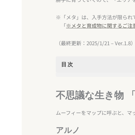
※「メタ」は、入手方法が限られ
「
※メタと育成物に関するご注
（最終更新：2025/1/21 – Ver.1.8
目次
不思議な生き物 「ムーフィ
アルノ
不思議な生き物 
「メタ」と「育成物」
メタ
ムーフィーをマップに呼ぶと、マ
育成物
※メタと育成物に関する
アルノ
ムーフィーとマップ育成を始