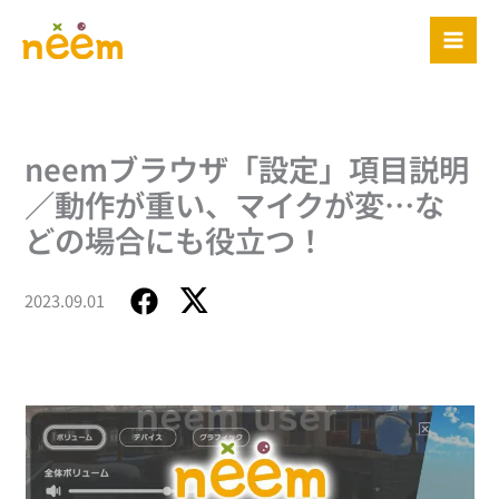
内
容
を
ス
キ
ッ
neemブラウザ「設定」項目説明
プ
／動作が重い、マイクが変…な
どの場合にも役立つ！
2023.09.01