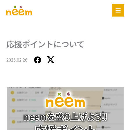
内
容
を
ス
キ
ッ
応援ポイントについて
プ
2025.02.26