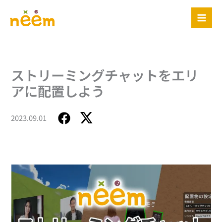
内
容
を
ス
キ
ッ
ストリーミングチャットをエリ
プ
アに配置しよう
2023.09.01