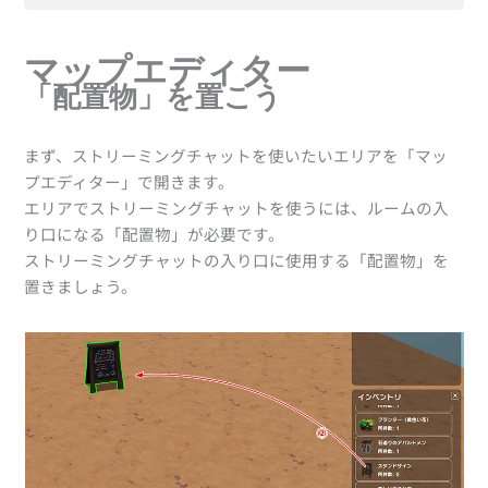
マップエディター
「配置物」を置こう
マップエディター
「配置物」をストリーミングチャット用に設定
「配置物」を置こう
しよう
エリアを保存しよう
エリアに入って確認しよう
まず、ストリーミングチャットを使いたいエリアを「マッ
プエディター」で開きます。
エリアでストリーミングチャットを使うには、ルームの入
り口になる「配置物」が必要です。
ストリーミングチャットの入り口に使用する「配置物」を
置きましょう。