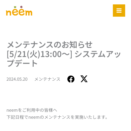
内
容
を
ス
キ
ッ
メンテナンスのお知らせ
プ
[5/21(火)13:00～] システムアッ
プデート
2024.05.20
メンテナンス
neemをご利用中の皆様へ
下記日程でneemのメンテナンスを実施いたします。