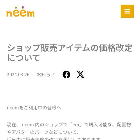
内
容
を
ス
キ
ッ
ショップ販売アイテムの価格改定
プ
について
2024.03.26
お知らせ
neemをご利用中の皆様へ
現在、 neem 内のショップで「em」で購入可能な、配置物
やアバターのパーツなどについて、
近日中に販売価格の改定を予定しております。