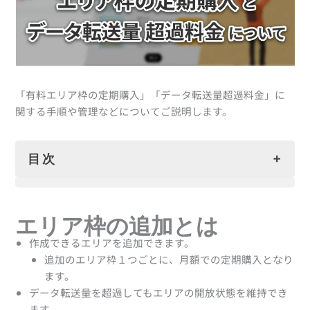
「有料エリア枠の定期購入」「データ転送量超過料金」に
関する手順や管理などについてご説明します。
目次
エリア枠の追加とは
ご利用期間と料金のお支払いタイミング
エリア枠の追加とは
有料エリア枠（月額課金）
作成できるエリアを追加できます。
データ転送量 超過料金（従量課金・月毎）
追加のエリア枠１つごとに、月額での定期購入となり
※ご注意※ 有料エリア枠に関するご注意
ます。
解約時のご注意
データ転送量を超過してもエリアの開放状態を維持でき
料金のお支払がされなかった場合のご注意
ます。