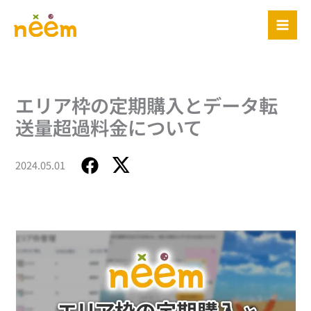
内
容
を
ス
キ
ッ
エリア枠の定期購入とデータ転
プ
送量超過料金について
2024.05.01