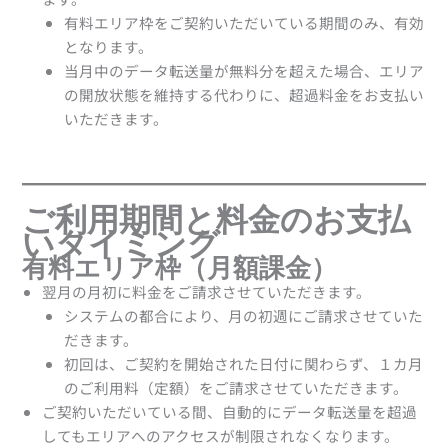
有料エリア枠の定期購入を開始する
有料エリア枠をご契約いただいている期間のみ、有効
お支払方法の設定
となります。
定期購入の開始手順
当月中のデータ転送量が無料分を超えた場合、エリア
定期購入を解約する
の開放状態を維持する代わりに、超過料金をお支払い
解約する
いただきます。
解約予約を取り消す
請求履歴の確認
ご利用期間と料金のお支払
いタイミング
有料エリア枠（月額課金）
翌月の月初に料金をご請求させていただきます。
システムの都合により、月の初週にご請求させていた
だきます。
初回は、ご契約を開始された日付に関わらず、１カ月
のご利用料（定額）をご請求させていただきます。
ご契約いただいている間、自動的にデータ転送量を超過
してもエリアへのアクセスが制限されなくなります。