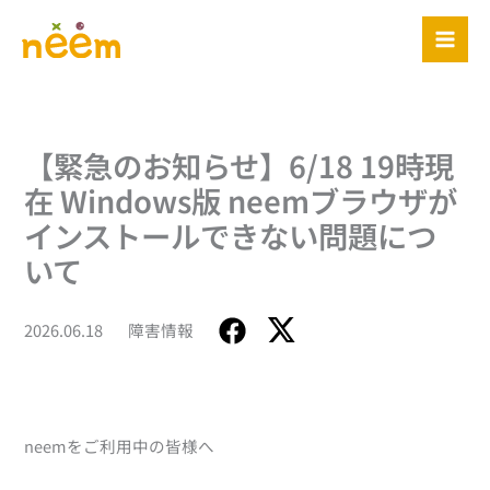
内
容
を
ス
キ
ッ
【緊急のお知らせ】6/18 19時現
プ
在 Windows版 neemブラウザが
インストールできない問題につ
いて
2026.06.18
障害情報
neemをご利用中の皆様へ