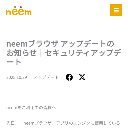
内
容
を
ス
キ
ッ
neemブラウザ アップデートの
プ
お知らせ｜セキュリティアップデ
ート
2025.10.29
アップデート
neemをご利用中の皆様へ
先日、「neemブラウザ」アプリのエンジンに使用している