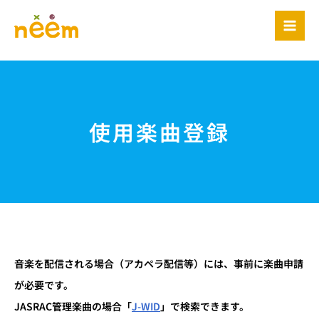
内
容
を
ス
キ
ッ
プ
使用楽曲登録
音楽を配信される場合（アカペラ配信等）には、事前に楽曲申請
が必要です。
JASRAC管理楽曲の場合「
J-WID
」で検索できます。